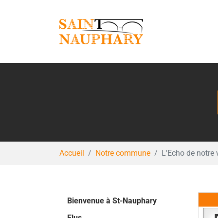
Aller au contenu principal
Vous êtes ici:
Accueil
Notre commune
L'Echo de notre 
Bienvenue à St-Nauphary
Elus