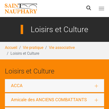
Aller au contenu principal
Loisirs et Culture
Vous êtes ici:
Accueil
Vie pratique
Vie associative
Loisirs et Culture
Loisirs et Culture
ACCA
Amicale des ANCIENS COMBATTANTS