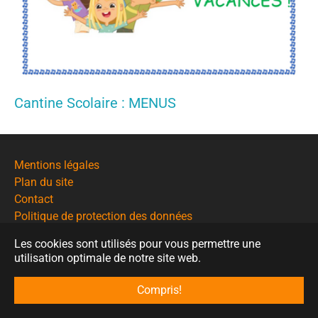
Cantine Scolaire : MENUS
Mentions légales
Plan du site
Contact
Politique de protection des données
Les cookies sont utilisés pour vous permettre une
© Mairie de Saint-Nauphary
utilisation optimale de notre site web.
Compris!