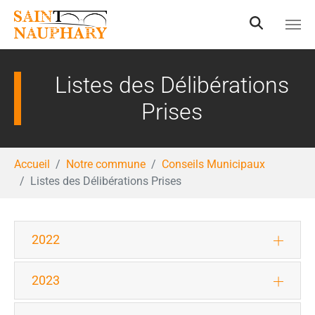
Aller au contenu principal
Listes des Délibérations
Prises
Vous êtes ici:
Accueil
Notre commune
Conseils Municipaux
Listes des Délibérations Prises
2022
2023