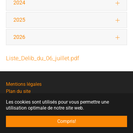
2024
2025
2026
Liste_Delib_du_06_juillet.pdf
Mentions légales
Plan du site
Contact
Les cookies sont utilisés pour vous permettre une
Politique de protection des données
utilisation optimale de notre site web.
© Mairie de Saint-Nauphary
Compris!