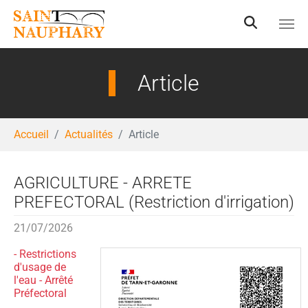
Aller au contenu principal
Article
Vous êtes ici:
Accueil
Actualités
Article
AGRICULTURE - ARRETE
PREFECTORAL (Restriction d'irrigation)
21/07/2026
- Restrictions
d'usage de
l'eau - Arrêté
Préfectoral