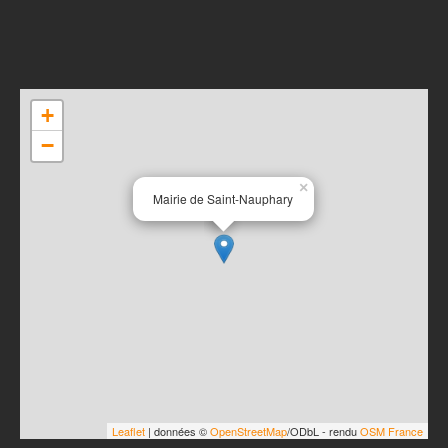
+
−
×
Mairie de Saint-Nauphary
Leaflet
| données ©
OpenStreetMap
/ODbL - rendu
OSM France