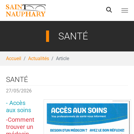
Aller au contenu principal
SANTÉ
Vous êtes ici:
Accueil
Actualités
Article
SANTÉ
27/05/2026
- Accès
aux soins
-
Comment
trouver un