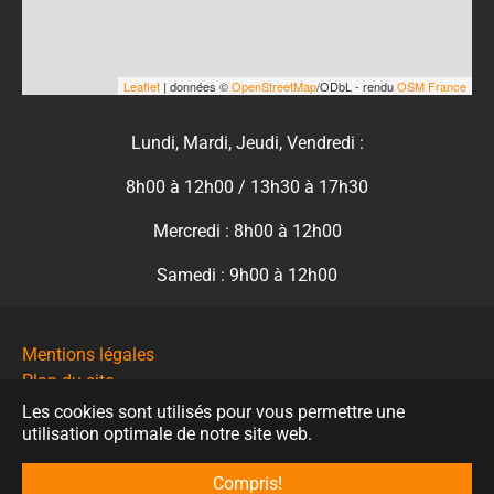
Leaflet
| données ©
OpenStreetMap
/ODbL - rendu
OSM France
Lundi, Mardi, Jeudi, Vendredi :
8h00 à 12h00 / 13h30 à 17h30
Mercredi : 8h00 à 12h00
Samedi : 9h00 à 12h00
Mentions légales
Plan du site
Contact
Les cookies sont utilisés pour vous permettre une
utilisation optimale de notre site web.
Politique de protection des données
© Mairie de Saint-Nauphary
Compris!